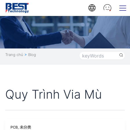
Trang chủ
>
Blog
Quy Trình Via Mù
PCB
,
未分类