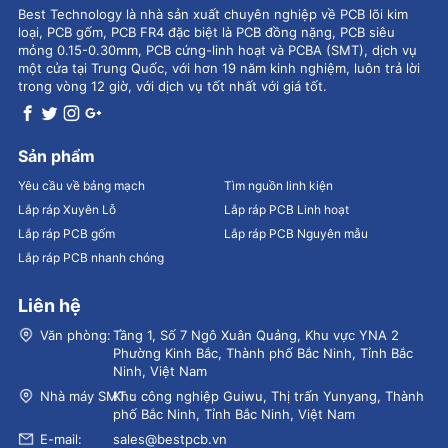
Best Technology là nhà sản xuất chuyên nghiệp về PCB lõi kim
loại, PCB gốm, PCB FR4 đặc biệt là PCB đồng nặng, PCB siêu
mỏng 0.15-0.30mm, PCB cứng-linh hoạt và PCBA (SMT), dịch vụ
một cửa tại Trung Quốc, với hơn 19 năm kinh nghiệm, luôn trả lời
trong vòng 12 giờ, với dịch vụ tốt nhất với giá tốt.
Sản phẩm
Yêu cầu về bảng mạch
Tìm nguồn linh kiện
Lắp ráp Xuyên Lỗ
Lắp ráp PCB Linh hoạt
Lắp ráp PCB gốm
Lắp ráp PCB Nguyên mẫu
Lắp ráp PCB nhanh chóng
Liên hệ
Văn phòng:
Tầng 1, Số 7 Ngô Xuân Quảng, Khu vực YNA 2
Phường Kinh Bắc, Thành phố Bắc Ninh, Tỉnh Bắc
Ninh, Việt Nam
Nhà máy SMT：
Khu công nghiệp Guiwu, Thị trấn Yunyang, Thành
phố Bắc Ninh, Tỉnh Bắc Ninh, Việt Nam
E-mail:
sales@bestpcb.vn