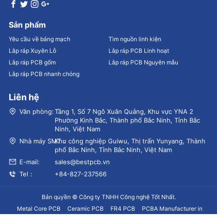
Sản phẩm
Yêu cầu về bảng mạch
Tìm nguồn linh kiện
Lắp ráp Xuyên Lỗ
Lắp ráp PCB Linh hoạt
Lắp ráp PCB gốm
Lắp ráp PCB Nguyên mẫu
Lắp ráp PCB nhanh chóng
Liên hệ
Văn phòng:
Tầng 1, Số 7 Ngô Xuân Quảng, Khu vực YNA 2
Phường Kinh Bắc, Thành phố Bắc Ninh, Tỉnh Bắc
Ninh, Việt Nam
Nhà máy SMT：
Khu công nghiệp Guiwu, Thị trấn Yunyang, Thành
phố Bắc Ninh, Tỉnh Bắc Ninh, Việt Nam
E-mail:
sales@bestpcb.vn
Tel：
+84-827-237566
Bản quyền © Công ty TNHH Công nghệ Tốt Nhất.
Metal Core PCB
Ceramic PCB
FR4 PCB
PCBA Manufacturer in