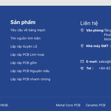
Sản phẩm
Liên hệ
Yêu cầu về bảng mạch
Văn phòng:
Tầng
Phườ
Tìm nguồn linh kiện
Ninh
Nhà máy SMT
Lắp ráp Xuyên Lỗ
Lắp ráp PCB Linh hoạt
E-mail:
sales@b
Lắp ráp PCB gốm
Tel：
+84-82
Lắp ráp PCB Nguyên mẫu
Lắp ráp PCB nhanh chóng
 Nhất.
Metal Core PCB
Ceramic PCB