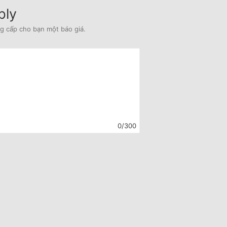
bly
ng cấp cho bạn một báo giá.
0/300