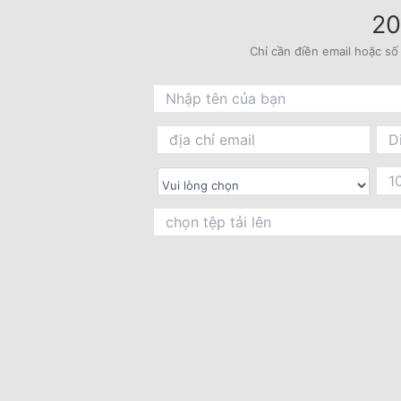
20
Chỉ cần điền email hoặc số