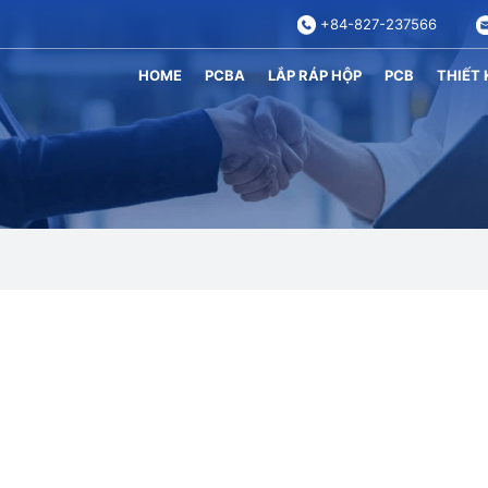
+84-827-237566
HOME
PCBA
LẮP RÁP HỘP
PCB
THIẾT 