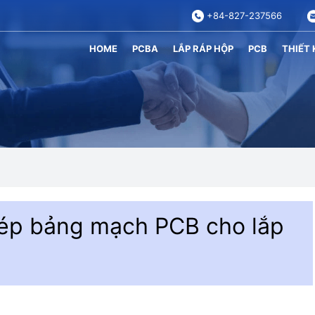
+84-827-237566
HOME
PCBA
LẮP RÁP HỘP
PCB
THIẾT 
ép bảng mạch PCB cho lắp