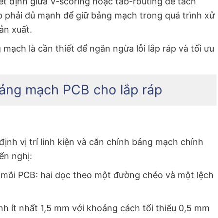
t định giữa V-scoring hoặc tab-routing để tách
ab phải đủ mạnh để giữ bảng mạch trong quá trình xử
ản xuất.
ạch là cần thiết để ngăn ngừa lỗi lắp ráp và tối ưu
ảng mạch PCB cho lắp ráp
ịnh vị trí linh kiện và căn chỉnh bảng mạch chính
ến nghị:
 mỗi PCB: hai dọc theo một đường chéo và một lệch
nh ít nhất 1,5 mm với khoảng cách tối thiểu 0,5 mm