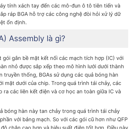
áy tính xách tay đến các mô-đun ô tô tiên tiến và
lắp ráp BGA hỗ trợ các công nghệ đòi hỏi xử lý dữ
iệt ổn định.
A) Assembly là gì?
t gói gắn bề mặt kết nối các mạch tích hợp (IC) với
àn nhỏ được sắp xếp theo mô hình lưới dưới thành
ân truyền thống, BGAs sử dụng các quả bóng hàn
i mặt dưới của chip. Trong quá trình tái chảy, các
 ra các liên kết điện và cơ học an toàn giữa IC và
uả bóng hàn này tan chảy trong quá trình tái chảy
h phần với bảng mạch. So với các gói cũ hơn như QFP
ộ chân cao hơn và hiệu suất điện tốt hơn. Điều này