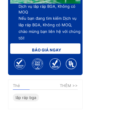
Dịch vụ lắp ráp BGA, Không có
MOQ
Nếu bạn đang tìm kiếm Dịch vụ
lắp ráp BGA, Không có MOQ,
chào mừng bạn liên hệ với chúng
tôi!
BÁO GIÁ NGAY
Thẻ
THÊM >>
lắp ráp bga