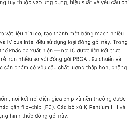
g tùy thuộc vào ứng dụng, hiệu suất và yêu cầu chi
p vật liệu hữu cơ, tạo thành một bảng mạch nhiều
I và IV của Intel đều sử dụng loại đóng gói này. Trong
hể khác đã xuất hiện — nơi IC được liên kết trực
 rẻ hơn nhiều so với đóng gói PBGA tiêu chuẩn và
c sản phẩm có yêu cầu chất lượng thấp hơn, chẳng
ốm, nơi kết nối điện giữa chip và nền thường được
p gắn flip-chip (FC). Các bộ xử lý Pentium I, II và
ụng hình thức đóng gói này.