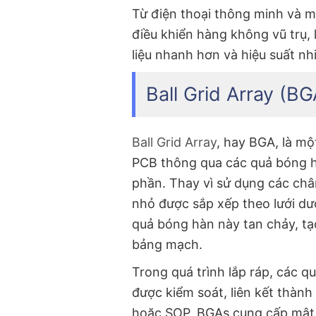
Từ điện thoại thông minh và m
điều khiển hàng không vũ trụ, 
liệu nhanh hơn và hiệu suất nh
Ball Grid Array (BG
Ball Grid Array
, hay BGA, là mộ
PCB thông qua các quả bóng h
phần. Thay vì sử dụng các ch
nhỏ được sắp xếp theo lưới dướ
quả bóng hàn này tan chảy, tạo
bảng mạch.
Trong quá trình lắp ráp, các q
được kiểm soát, liên kết thàn
hoặc SOP, BGAs cung cấp mật đ