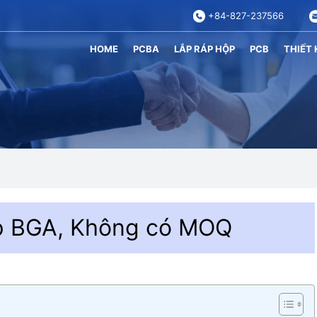
+84-827-237566
HOME
PCBA
LẮP RÁP HỘP
PCB
THIẾT 
áp BGA, Không có MOQ